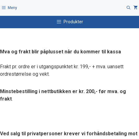
Hopp
Meny
til
innhold
Produkter
Mva og frakt blir påplusset når du kommer til kassa
Frakt pr. ordre er i utgangspunktet kr. 199,- + mva. uansett
ordrestørrelse og vekt.
Minstebestilling i nettbutikken er kr. 200,- før mva. og
frakt
.
Ved salg til privatpersoner krever vi forhåndsbetaling mot