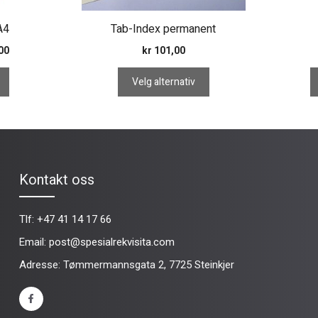
produktsiden
 A4
Tab-Index permanent
Prisområde:
00
kr
101,00
kr 21,00
til
Velg alternativ
kr 166,00
Kontakt oss
Tlf:
+47 41 14 17 66
Email:
post@spesialrekvisita.com
Adresse: Tømmermannsgata 2, 7725 Steinkjer