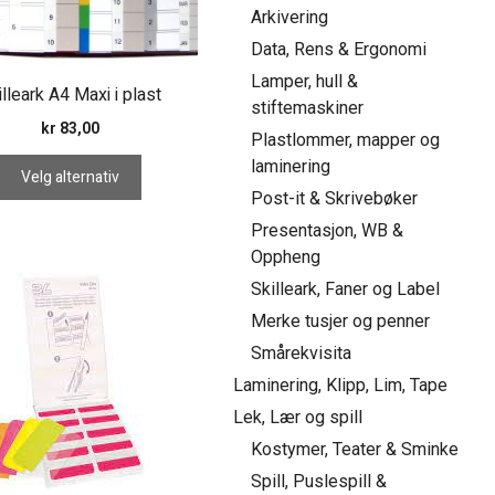
Arkivering
Data, Rens & Ergonomi
tsiden
Lamper, hull &
illeark A4 Maxi i plast
stiftemaskiner
kr
83,00
Plastlommer, mapper og
laminering
Velg alternativ
Post-it & Skrivebøker
Presentasjon, WB &
Oppheng
Skilleark, Faner og Label
Merke tusjer og penner
Smårekvisita
Laminering, Klipp, Lim, Tape
Lek, Lær og spill
Kostymer, Teater & Sminke
Spill, Puslespill &