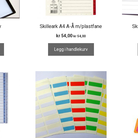
velges
på
produk
v
Skilleark A4 A-Å m/plastfane
Sk
kr
54,00
kr
54,00
Legg i handlekurv
Dette
produktet
har
flere
varianter.
Alternativene
kan
velges
på