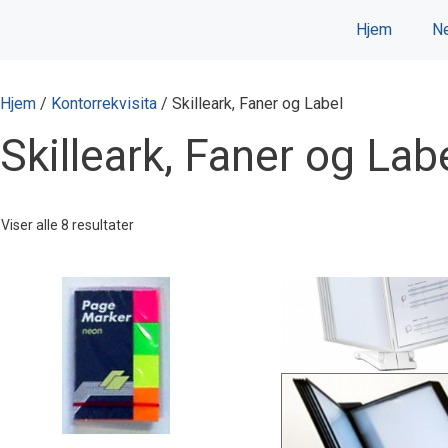
Hopp
Hjem
Ne
til
innhold
Hjem
/
Kontorrekvisita
/ Skilleark, Faner og Label
Skilleark, Faner og Lab
Viser alle 8 resultater
Dette
produktet
har
flere
varianter.
Alternativene
kan