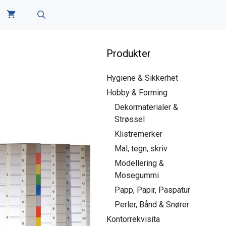
Produkter
Hygiene & Sikkerhet
Hobby & Forming
Dekormaterialer &
Strøssel
Klistremerker
Mal, tegn, skriv
et
Modellering &
Mosegummi
Papp, Papir, Paspatur
r.
Perler, Bånd & Snører
tivene
Kontorrekvisita