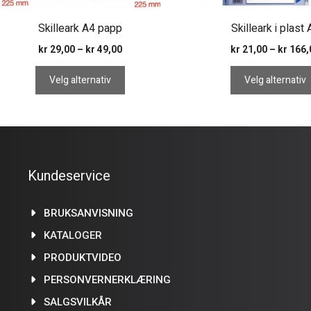
produktsiden
produktsiden
Skilleark A4 papp
Skilleark i plast
Prisområde:
kr
29,00
–
kr
49,00
kr
21,00
–
kr
166,
kr 29,00
til
Velg alternativ
Velg alternativ
kr 49,00
Kundeservice
BRUKSANVISNING
KATALOGER
PRODUKTVIDEO
PERSONVERNERKLÆRING
SALGSVILKÅR