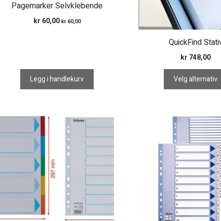
velges
Pagemarker Selvklebende
på
kr
60,00
kr
60,00
produktsiden
QuickFind Stati
kr
748,00
Legg i handlekurv
Velg alternativ
Dette
Dette
produktet
produktet
har
har
flere
flere
varianter.
varianter.
Alternativene
Alternativene
kan
kan
velges
velges
på
på