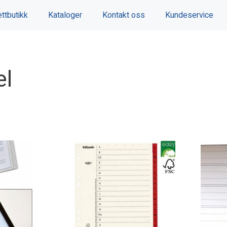
ttbutikk
Kataloger
Kontakt oss
Kundeservice
el
Dette
produkt
har
flere
variante
Alterna
kan