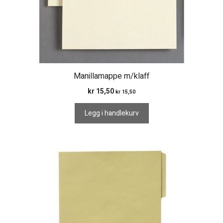
Manillamappe m/klaff
kr
15,50
kr
15,50
Legg i handlekurv
Dette
produktet
har
flere
varianter.
Alternativene