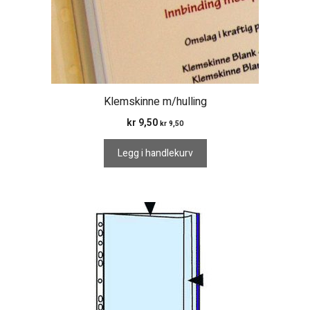
Klemskinne m/hulling
kr
9,50
kr
9,50
Legg i handlekurv
Dette
produktet
har
flere
varianter.
Alternativene
kan