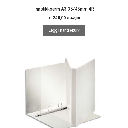
Innstikkperm A3 35/45mm 4R
kr
348,00
kr
348,00
Legg i handlekurv
Dette
produktet
har
flere
varianter.
Alternativene
kan
velges
på
produktsiden