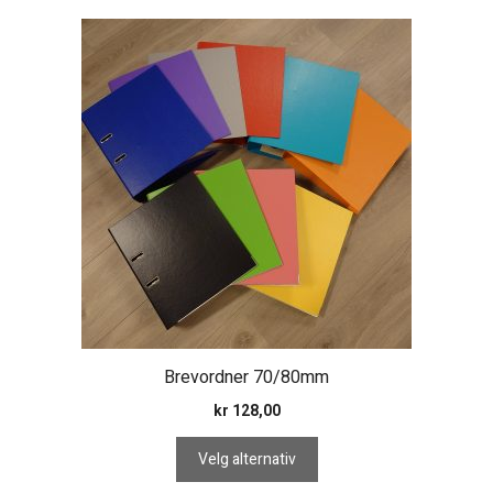
Dette
produktet
har
flere
varianter.
Alternativene
kan
velges
på
produktsiden
Brevordner 70/80mm
kr
128,00
Velg alternativ