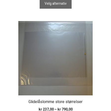
til
Velg alternativ
kr 47,00
Dette
produktet
har
flere
varianter.
Alternativene
kan
velges
på
produktsiden
Glidelåslomme store størrelser
Prisområde:
kr
237,00
–
kr
790,00