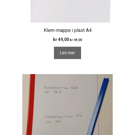
Klem-mappe i plast A4
kr
49,00
kr
49,00
Les mer
Dette
produktet
har
flere
varianter.
Alternativene
kan
velges