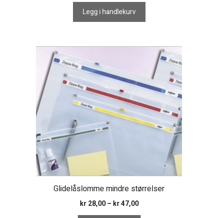
Legg i handlekurv
Dette
produktet
har
flere
varianter.
Alternativene
kan
velges
på
produktsiden
Glidelåslomme mindre størrelser
Prisområde:
kr
28,00
–
kr
47,00
kr 28,00