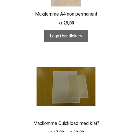
Maxilomme A4 non permanent
kr
29,00
Legg i handlekurv
Dette
produktet
har
flere
varianter.
Alternativene
kan
velges
på
Maxilomme Quickload med klaff
produktsiden