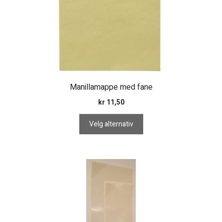
kan
velges
på
produktsiden
Manillamappe med fane
kr
11,50
Velg alternativ