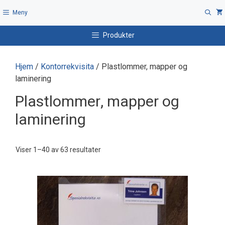
Hopp
Meny
til
innhold
Produkter
Hjem
/
Kontorrekvisita
/ Plastlommer, mapper og
laminering
Plastlommer, mapper og
laminering
Viser 1–40 av 63 resultater