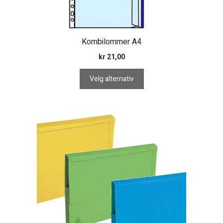
velges
på
produktsiden
Kombilommer A4
kr
21,00
Velg alternativ
Dette
produktet
har
flere
varianter.
Alternativene
kan
velges
på