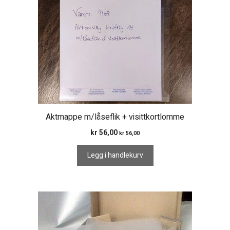
Aktmappe m/låseflik + visittkortlomme
kr
56,00
kr
56,00
Legg i handlekurv