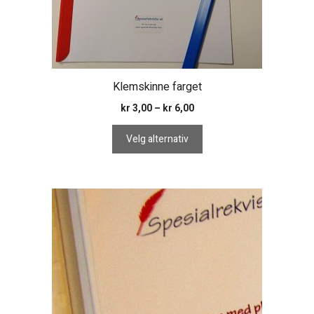
på
produktsiden
Klemskinne farget
Prisområde:
kr
3,00
–
kr
6,00
kr 3,00
til
Velg alternativ
kr 6,00