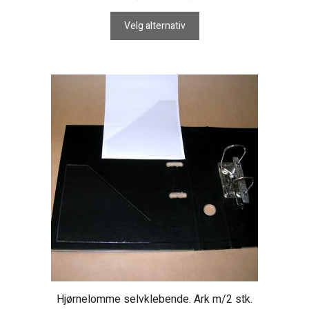
kr 237,00
til
Velg alternativ
kr 790,00
Hjørnelomme selvklebende. Ark m/2 stk.