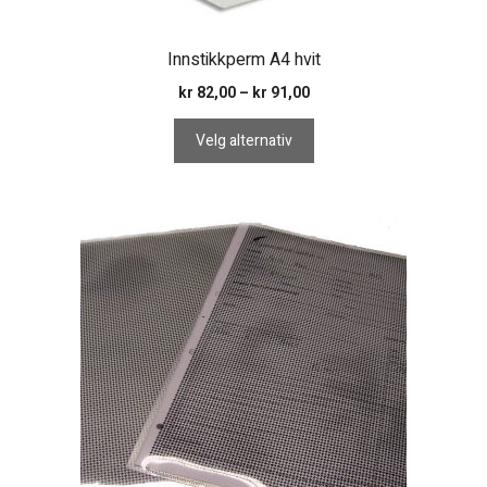
Innstikkperm A4 hvit
Prisområde:
kr
82,00
–
kr
91,00
kr 82,00
til
Velg alternativ
kr 91,00