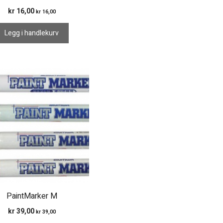
kr
16,00
kr
16,00
Legg i handlekurv
PaintMarker M
kr
39,00
kr
39,00