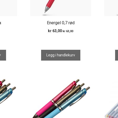
a
Energel 0,7 rød
kr
63,00
kr
63,00
v
Legg i handlekurv