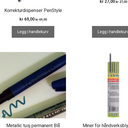
kr
27,00
kr
27,00
Korrekturdispenser PenStyle
kr
69,00
kr
69,00
Legg i handlekurv
Legg i handlekur
Metallic tusj permanent Blå
Miner for håndverksbly