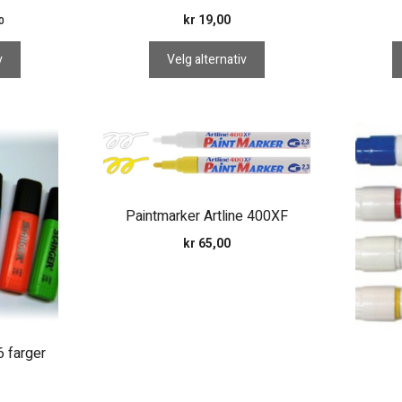
kr
19,00
0
v
Velg alternativ
Dette
produktet
har
flere
Paintmarker Artline 400XF
varianter.
Alternativene
kr
65,00
kan
velges
på
produktsiden
6 farger