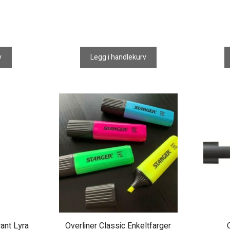
v
Legg i handlekurv
Dette
produktet
har
flere
varianter.
Alternativene
kan
velges
på
produktsiden
ant Lyra
Overliner Classic Enkeltfarger