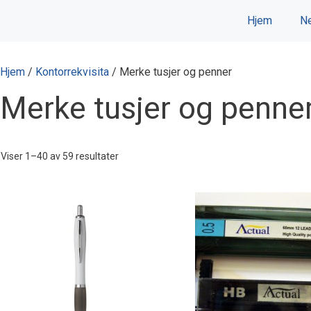
Hopp
Hjem
Ne
til
innhold
Hjem
/
Kontorrekvisita
/ Merke tusjer og penner
Merke tusjer og penne
Viser 1–40 av 59 resultater
Dette
produktet
har
flere
varianter.
Alternativene
kan