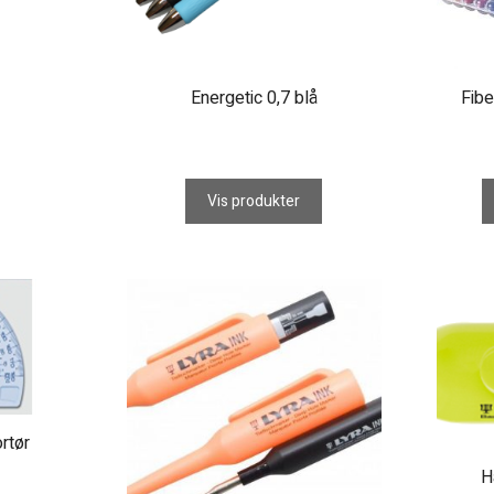
Energetic 0,7 blå
Fibe
Vis produkter
rtør
H