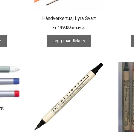
Håndverkertusj Lyra Svart
kr
149,00
kr
149,00
v
Legg i handlekurv
nt