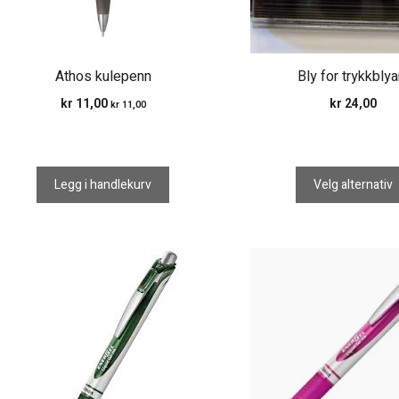
velges
på
produktsiden
Athos kulepenn
Bly for trykkblya
kr
11,00
kr
24,00
kr
11,00
Legg i handlekurv
Velg alternativ