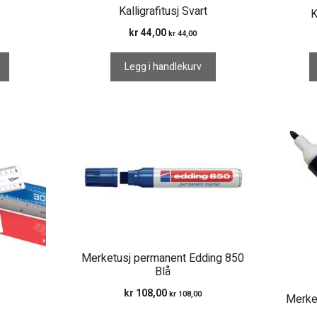
Kalligrafitusj Svart
K
kr
44,00
kr
44,00
Legg i handlekurv
Merketusj permanent Edding 850
Blå
kr
108,00
kr
108,00
t
Merke