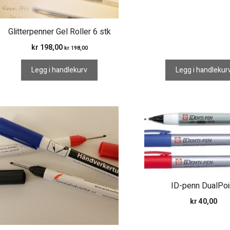
Glitterpenner Gel Roller 6 stk
kr
198,00
kr
198,00
Legg i handlekurv
Legg i handlekur
Dette
Dette
produktet
produktet
har
har
flere
flere
varianter.
varianter.
Alternativene
Alternativene
ID-penn DualPoi
kan
kan
velges
velges
kr
40,00
på
på
produktsiden
produktsiden