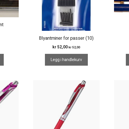
nt
Blyantminer for passer (10)
kr
52,00
kr
52,00
Legg i handlekurv