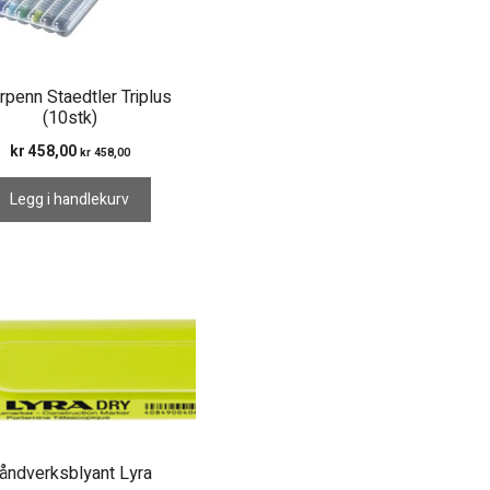
rpenn Staedtler Triplus
(10stk)
kr
458,00
kr
458,00
Legg i handlekurv
åndverksblyant Lyra