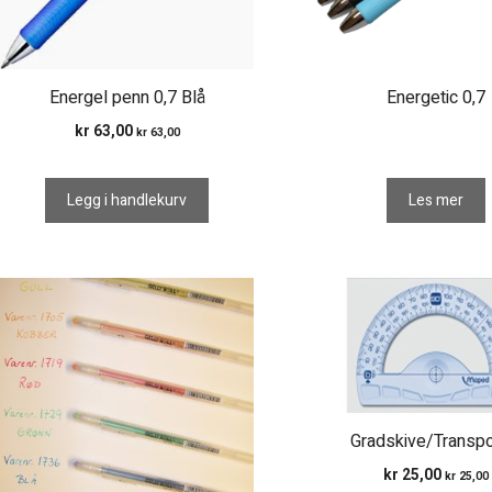
Energel penn 0,7 Blå
Energetic 0,7
kr
63,00
kr
63,00
Legg i handlekurv
Les mer
Gradskive/Transpo
kr
25,00
kr
25,00