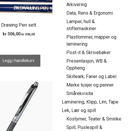
Arkivering
Data, Rens & Ergonomi
Lamper, hull &
Drawing Pen sett
stiftemaskiner
kr
306,00
kr
306,00
Plastlommer, mapper og
laminering
Post-it & Skrivebøker
Legg i handlekurv
Presentasjon, WB &
Oppheng
Skilleark, Faner og Label
Merke tusjer og penner
Smårekvisita
Laminering, Klipp, Lim, Tape
Lek, Lær og spill
Kostymer, Teater & Sminke
Spill, Puslespill &