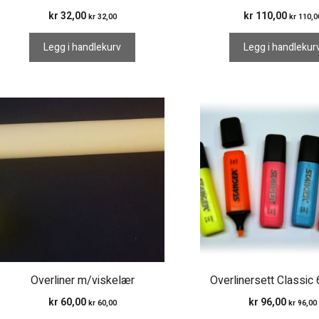
kr
32,00
kr
110,00
kr
32,00
kr
110,0
Legg i handlekurv
Legg i handlekur
Overliner m/viskelær
Overlinersett Classic 
kr
60,00
kr
96,00
kr
60,00
kr
96,00