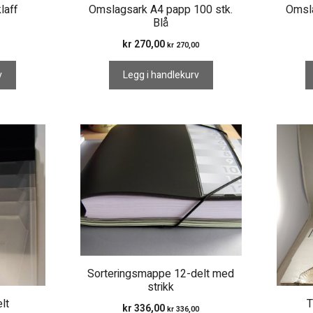
laff
Omslagsark A4 papp 100 stk.
Omsla
Blå
kr
270,00
kr
270,00
v
Legg i handlekurv
Sorteringsmappe 12-delt med
strikk
lt
T
kr
336,00
kr
336,00