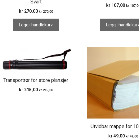
Svart
kr
107,00
kr
107,0
kr
270,00
kr
270,00
Legg i handlekurv
Legg i handlekur
Transportrør for store plansjer
kr
215,00
kr
215,00
Utvidbar mappe for 1
kr
49,00
kr
49,00