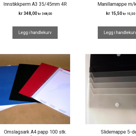
Innstikkperm A3 35/45mm 4R
Manillamappe m/k
kr
348,00
kr
15,50
kr
348,00
kr
15,50
Legg i handlekurv
Legg i handlekur
Omslagsark A4 papp 100 stk.
Slidemappe 5-de