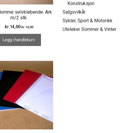
Konstruksjon
lomme selvklebende. Ark
Salgsvilkår
m/2 stk.
Sykler, Sport & Motorikk
kr
14,00
kr
14,00
Uteleker Sommer & Vinter
Legg i handlekurv