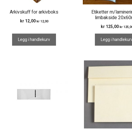
Arkivskuff for arkivboks
Etiketter m/laminer
limbakside 20x6
kr
12,00
kr
12,00
kr
125,00
kr
125,0
Legg i handlekurv
Legg i handlekur