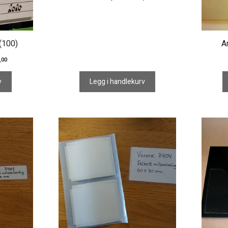
(100)
A
,00
v
Legg i handlekurv