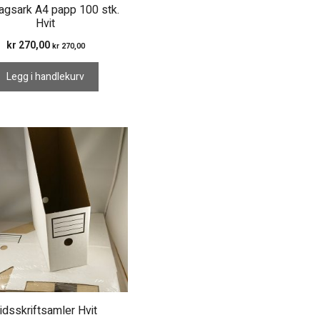
gsark A4 papp 100 stk.
Hvit
kr
270,00
kr
270,00
Legg i handlekurv
idsskriftsamler Hvit