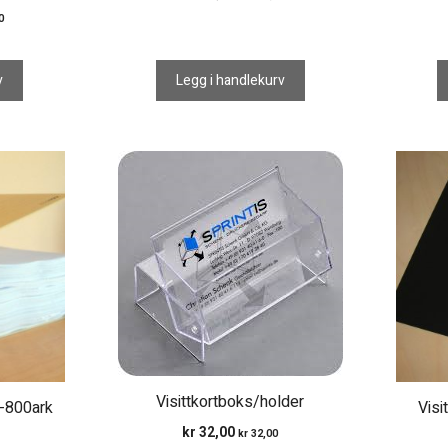
0
v
Legg i handlekurv
Visittkortboks/holder
0-800ark
Visi
kr
32,00
kr
32,00