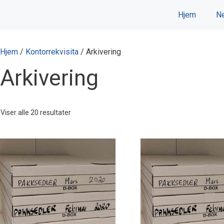
Hopp
Hjem
Ne
til
innhold
Hjem
/
Kontorrekvisita
/ Arkivering
Arkivering
Viser alle 20 resultater