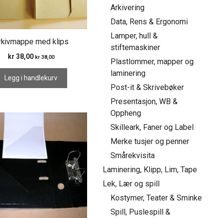
Arkivering
Data, Rens & Ergonomi
Lamper, hull &
rkivmappe med klips
stiftemaskiner
kr
38,00
kr
38,00
Plastlommer, mapper og
laminering
Legg i handlekurv
Post-it & Skrivebøker
Presentasjon, WB &
Oppheng
Skilleark, Faner og Label
Merke tusjer og penner
Smårekvisita
Laminering, Klipp, Lim, Tape
Lek, Lær og spill
Kostymer, Teater & Sminke
Spill, Puslespill &