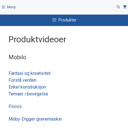
Hopp
Meny
til
innhold
Produkter
Produktvideoer
Mobilo
Fantasi og kreativitet
Forstå verden
Enkel konstruksjon
Temaer i bevegelse
Pocos
Moby-Digger gravemaskin