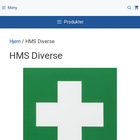
Hopp
Meny
til
innhold
Produkter
Hjem
/ HMS Diverse
HMS Diverse