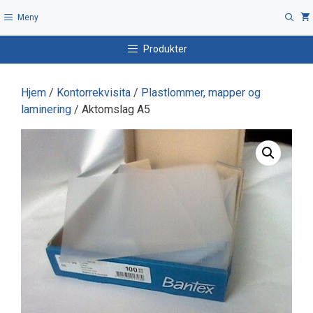
Hopp
Meny
til
innhold
Produkter
Hjem
/
Kontorrekvisita
/
Plastlommer, mapper og
laminering
/ Aktomslag A5