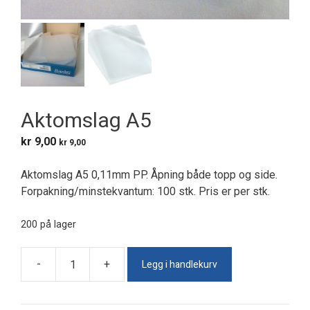
Aktomslag A5
kr
9,00
kr
9,00
Aktomslag A5 0,11mm PP. Åpning både topp og side.
Forpakning/minstekvantum: 100 stk. Pris er per stk.
200 på lager
Legg i handlekurv
-
+
Aktomslag
A5
antall