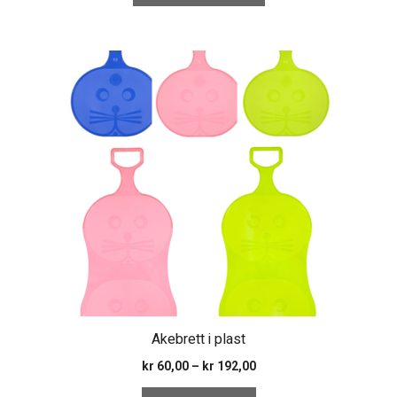
Dette
produktet
har
flere
varianter.
Alternativene
kan
velges
på
produktsiden
Akebrett i plast
Prisområde:
kr
60,00
–
kr
192,00
kr 60,00