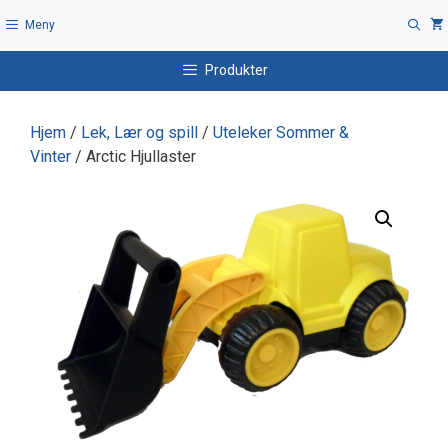
Hopp
Meny
til
innhold
Produkter
Hjem
/
Lek, Lær og spill
/
Uteleker Sommer &
Vinter
/ Arctic Hjullaster