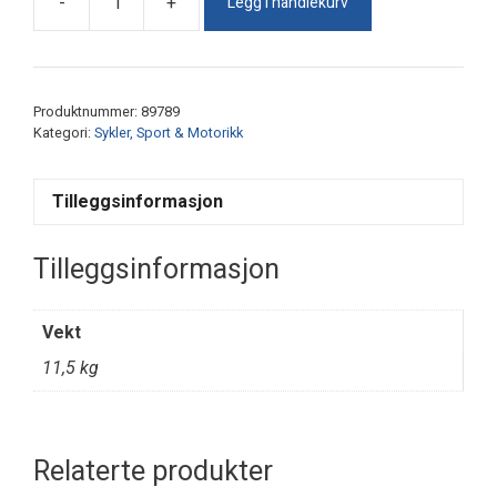
Legg i handlekurv
-
+
Arctic
Racer
Blå
antall
Produktnummer:
89789
Kategori:
Sykler, Sport & Motorikk
Tilleggsinformasjon
Tilleggsinformasjon
Vekt
11,5 kg
Relaterte produkter