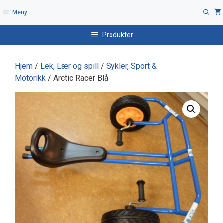
Hopp
Meny
til
innhold
Produkter
Hjem
/
Lek, Lær og spill
/
Sykler, Sport &
Motorikk
/ Arctic Racer Blå