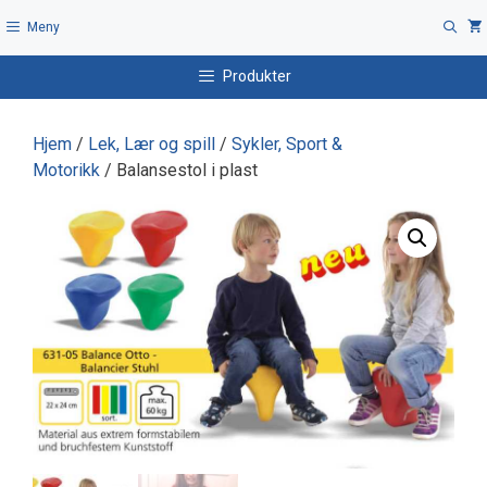
Hopp
Meny
til
innhold
Produkter
Hjem
/
Lek, Lær og spill
/
Sykler, Sport &
Motorikk
/ Balansestol i plast