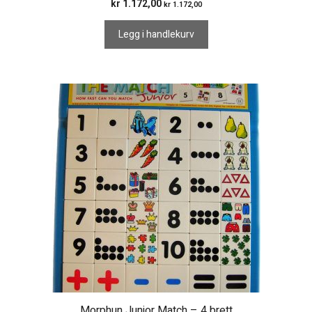
kr
1.172,00
kr
1.172,00
Legg i handlekurv
Morphun Junior Match – 4 brett