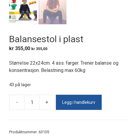
Balansestol i plast
kr
355,00
kr
355,00
Størrelse 22x24cm. 4 ass. farger. Trener balanse og
konsentrasjon. Belastning max 60kg
43 på lager
Legg i handlekurv
-
+
Balansestol
i
plast
antall
Produktnummer:
63105