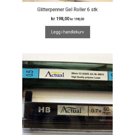
Glitterpenner Gel Roller 6 stk
kr
198,00
kr
198,00
Legg i handlekurv
Dette
produktet
har
flere
varianter.
Alternativene
kan
velges
på
produktsiden