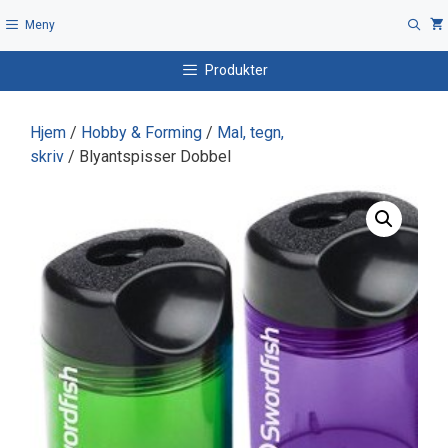
Hopp
Meny
til
innhold
Produkter
Hjem
/
Hobby & Forming
/
Mal, tegn,
skriv
/ Blyantspisser Dobbel