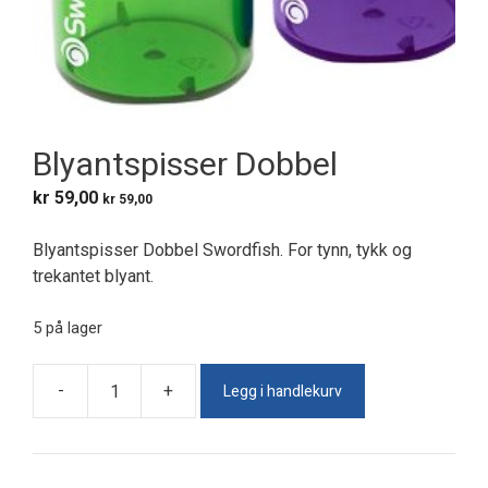
Blyantspisser Dobbel
kr
59,00
kr
59,00
Blyantspisser Dobbel Swordfish. For tynn, tykk og
trekantet blyant.
5 på lager
Legg i handlekurv
-
+
Blyantspisser
Dobbel
antall