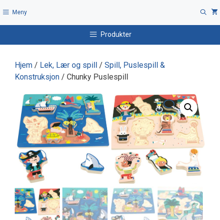
Hopp
Meny
til
innhold
Produkter
Hjem
/
Lek, Lær og spill
/
Spill, Puslespill &
Konstruksjon
/ Chunky Puslespill