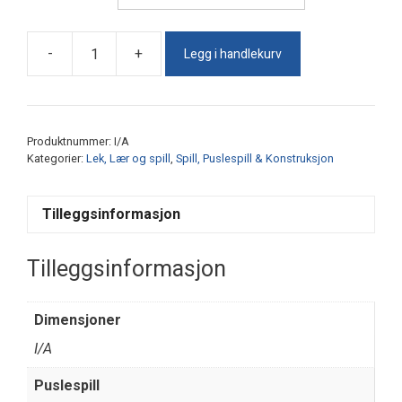
Legg i handlekurv
-
+
Chunky
Puslespill
antall
Produktnummer:
I/A
Kategorier:
Lek, Lær og spill
,
Spill, Puslespill & Konstruksjon
Tilleggsinformasjon
Tilleggsinformasjon
Dimensjoner
I/A
Puslespill