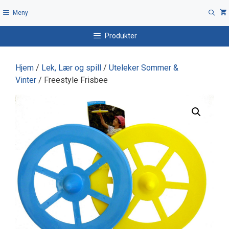
Hopp
Meny
til
innhold
Produkter
Hjem
/
Lek, Lær og spill
/
Uteleker Sommer &
Vinter
/ Freestyle Frisbee