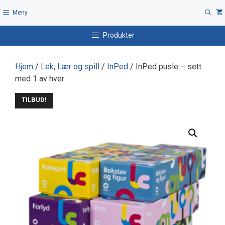
Hopp
Meny
til
innhold
Produkter
Hjem
/
Lek, Lær og spill
/
InPed
/ InPed pusle – sett
med 1 av hver
TILBUD!