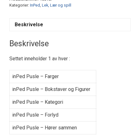
med
Kategorier:
InPed
,
Lek, Lær og spill
1
av
hver
Beskrivelse
antall
Beskrivelse
Settet inneholder 1 av hver :
inPed Pusle – Farger
inPed Pusle – Bokstaver og Figurer
inPed Pusle – Kategori
inPed Pusle – Forlyd
inPed Pusle – Hører sammen