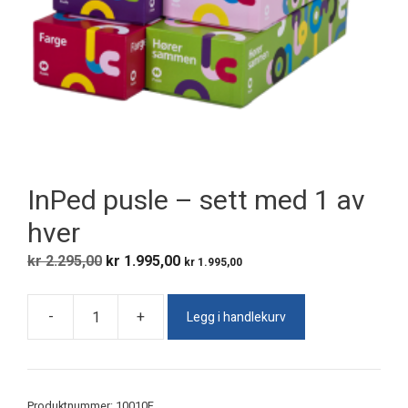
InPed pusle – sett med 1 av
hver
Opprinnelig
Nåværende
kr
2.295,00
kr
1.995,00
kr
1.995,00
pris
pris
var:
er:
Legg i handlekurv
-
+
kr 2.295,00.
kr 1.995,00.
InPed
pusle
-
sett
Produktnummer:
10010F