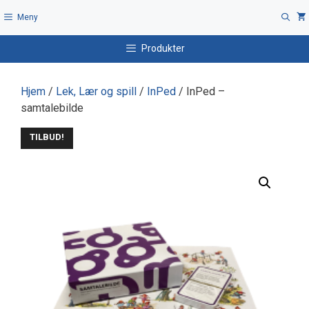
Hopp
Meny
til
innhold
Produkter
Hjem
/
Lek, Lær og spill
/
InPed
/ InPed –
samtalebilde
TILBUD!