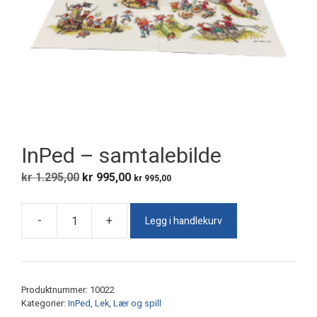
InPed – samtalebilde
Opprinnelig
Nåværende
kr
1.295,00
kr
995,00
kr
995,00
pris
pris
var:
er:
Legg i handlekurv
-
+
kr 1.295,00.
kr 995,00.
InPed
-
samtalebilde
antall
Produktnummer:
10022
Kategorier:
InPed
,
Lek, Lær og spill