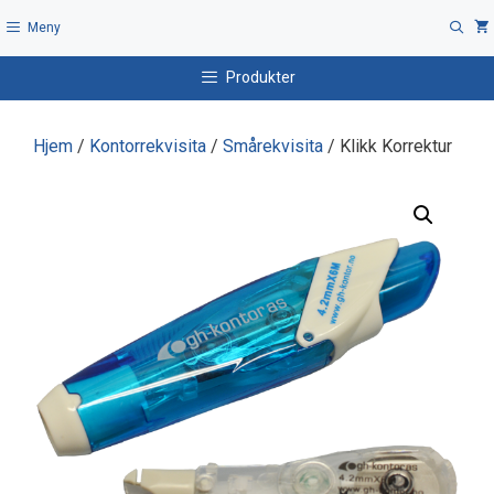
Hopp
Meny
til
innhold
Produkter
Hjem
/
Kontorrekvisita
/
Smårekvisita
/ Klikk Korrektur