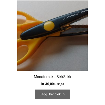
Mønstersaks SikkSakk
kr
30,00
kr
30,00
Legg i handlekurv