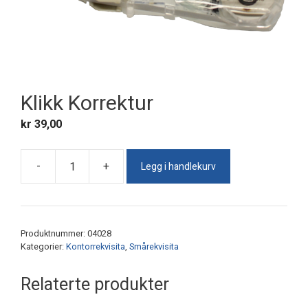
Klikk Korrektur
kr
39,00
Legg i handlekurv
-
+
Klikk
Korrektur
antall
Produktnummer:
04028
Kategorier:
Kontorrekvisita
,
Smårekvisita
Relaterte produkter