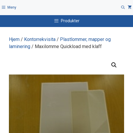
Hopp
Meny
til
innhold
Produkter
Hjem
/
Kontorrekvisita
/
Plastlommer, mapper og
laminering
/ Maxilomme Quickload med klaff