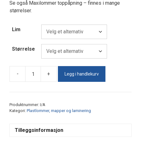
Se også Maxilommer toppåpning – finnes i mange
størrelser.
Lim
Størrelse
Legg i handlekurv
-
+
Maxilomme
Quickload
med
klaff
Produktnummer:
I/A
antall
Kategori:
Plastlommer, mapper og laminering
Tilleggsinformasjon