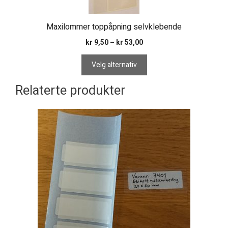
Alternativene
kan
Maxilommer toppåpning selvklebende
velges
på
Prisområde:
kr
9,50
–
kr
53,00
kr 9,50
produktsiden
til
Velg alternativ
kr 53,00
Relaterte produkter