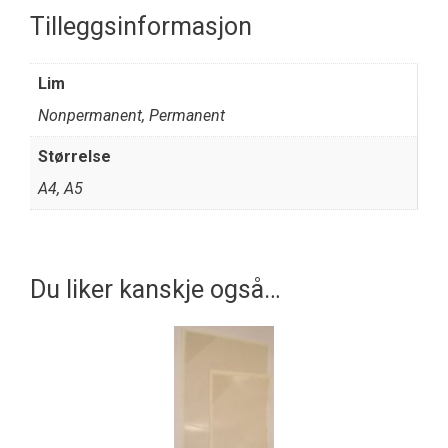
Tilleggsinformasjon
Lim
Nonpermanent, Permanent
Størrelse
A4, A5
Du liker kanskje også…
Dette
produktet
har
flere
varianter.