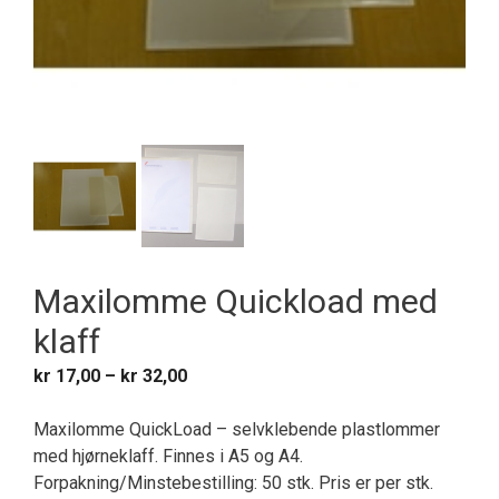
Maxilomme Quickload med
klaff
Prisområde:
kr
17,00
–
kr
32,00
kr 17,00
til
Maxilomme QuickLoad – selvklebende plastlommer
kr 32,00
med hjørneklaff. Finnes i A5 og A4.
Forpakning/Minstebestilling: 50 stk. Pris er per stk.