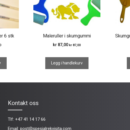
er 6 stk
Maleruller i skumgummi
Skumgu
kr
87,00
0
kr
87,00
v
Legg i handlekurv
Kontakt oss
Tlf:
+47 41 14 17 66
Email:
post@spesialrekvisita.com