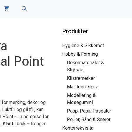
Produkter
ra
Hygiene & Sikkerhet
Hobby & Forming
l Point
Dekormaterialer &
Strøssel
Klistremerker
Mal, tegn, skriv
Modellering &
 for merking, dekor og
Mosegummi
Luktfri og giftfri, kan
Papp, Papir, Paspatur
l Point – rund spiss for
Perler, Bånd & Snører
 Klar til bruk – trenger
Kontorrekvisita