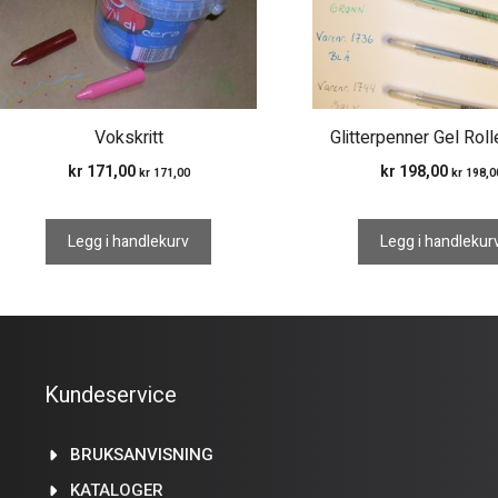
Vokskritt
Glitterpenner Gel Roll
kr
171,00
kr
198,00
kr
171,00
kr
198,0
Legg i handlekurv
Legg i handlekur
Kundeservice
BRUKSANVISNING
KATALOGER