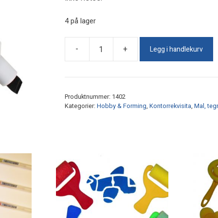
4 på lager
Legg i handlekurv
-
+
Merketusj
Sakura
Permopaque
Dual
Produktnummer:
1402
Point
Kategorier:
Hobby & Forming
,
Kontorrekvisita
,
Mal, tegn
Svart
antall