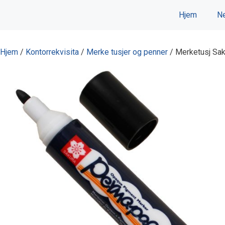
Hopp
Hjem
Ne
til
innhold
Hjem
/
Kontorrekvisita
/
Merke tusjer og penner
/ Merketusj Sak