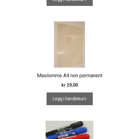
Maxilomme A4 non permanent
kr
29,00
Legg i handlekurv
Dette
produktet
har