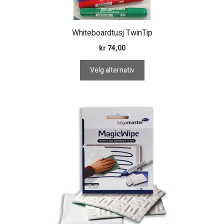
flere
varianter.
Whiteboardtusj TwinTip
Alternativene
kan
kr
74,00
velges
Velg alternativ
på
produktsiden