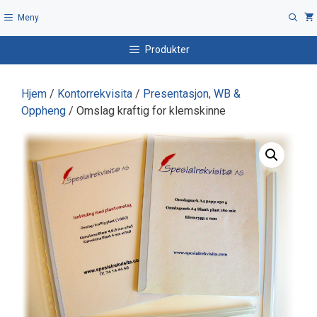
Hopp
Meny
til
innhold
Produkter
Hjem
/
Kontorrekvisita
/
Presentasjon, WB &
Oppheng
/ Omslag kraftig for klemskinne