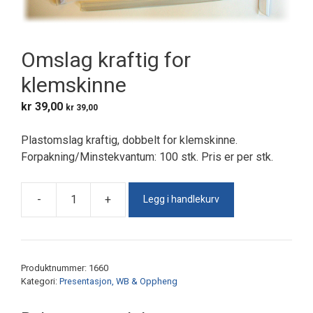
Omslag kraftig for
klemskinne
kr
39,00
kr
39,00
Plastomslag kraftig, dobbelt for klemskinne.
Forpakning/Minstekvantum: 100 stk. Pris er per stk.
Legg i handlekurv
-
+
Omslag
kraftig
for
klemskinne
Produktnummer:
1660
antall
Kategori:
Presentasjon, WB & Oppheng