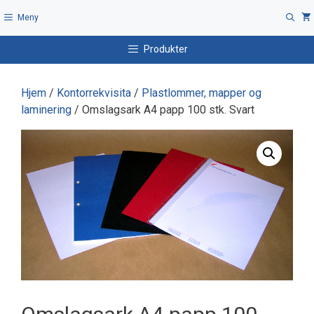
Hopp
Meny
til
innhold
Produkter
Hjem
/
Kontorrekvisita
/
Plastlommer, mapper og
laminering
/ Omslagsark A4 papp 100 stk. Svart