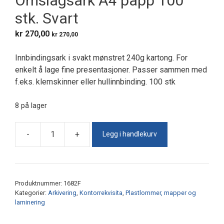
Omslagsark A4 papp 100
stk. Svart
kr
270,00
kr
270,00
Innbindingsark i svakt mønstret 240g kartong. For
enkelt å lage fine presentasjoner. Passer sammen med
f.eks. klemskinner eller hullinnbinding. 100 stk
8 på lager
Legg i handlekurv
-
+
Omslagsark
A4
papp
100
Produktnummer:
1682F
stk.
Kategorier:
Arkivering
,
Kontorrekvisita
,
Plastlommer, mapper og
Svart
laminering
antall