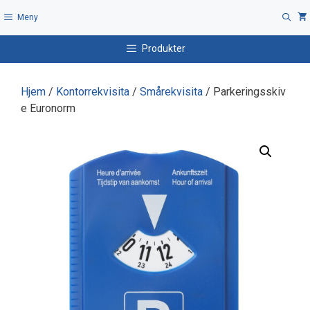
Hopp
Meny
til
innhold
Produkter
Hjem
/
Kontorrekvisita
/
Smårekvisita
/ Parkeringsskiv
e Euronorm