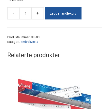
Legg i handlekurv
-
+
Parkeringsskive
Euronorm
antall
Produktnummer:
93500
Kategori:
Smårekvisita
Relaterte produkter