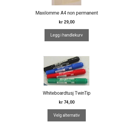
Maxilomme A4 non permanent
kr
29,00
Legg i handlekurv
Dette
produktet
har
flere
varianter.
Whiteboardtusj TwinTip
Alternativene
kan
kr
74,00
velges
Velg alternativ
på
produktsiden