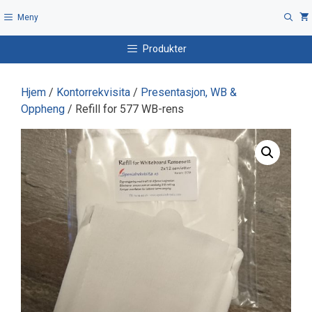
Hopp
Meny
til
innhold
Produkter
Hjem
/
Kontorrekvisita
/
Presentasjon, WB &
Oppheng
/ Refill for 577 WB-rens