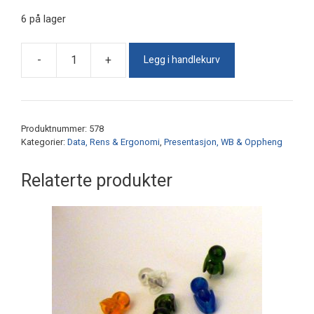
6 på lager
Legg i handlekurv
-
+
Refill
for
577
WB-
Produktnummer:
578
rens
Kategorier:
Data, Rens & Ergonomi
,
Presentasjon, WB & Oppheng
antall
Relaterte produkter