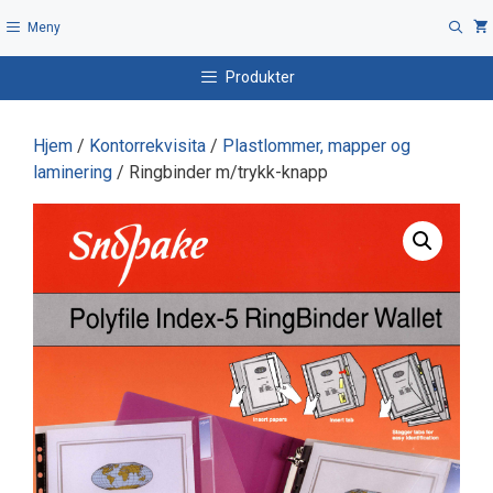
Hopp
Meny
til
innhold
Produkter
Hjem
/
Kontorrekvisita
/
Plastlommer, mapper og
laminering
/ Ringbinder m/trykk-knapp