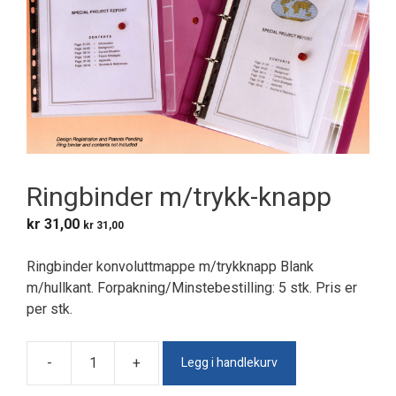
Ringbinder m/trykk-knapp
kr
31,00
kr
31,00
Ringbinder konvoluttmappe m/trykknapp Blank
m/hullkant. Forpakning/Minstebestilling: 5 stk. Pris er
per stk.
Legg i handlekurv
-
+
Ringbinder
m/trykk-