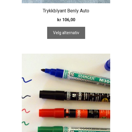
Trykkblyant Benly Auto
kr
106,00
Velg alternativ
Dette
produktet
har
flere
varianter.
Alternativene
kan
velges
på
produktsiden