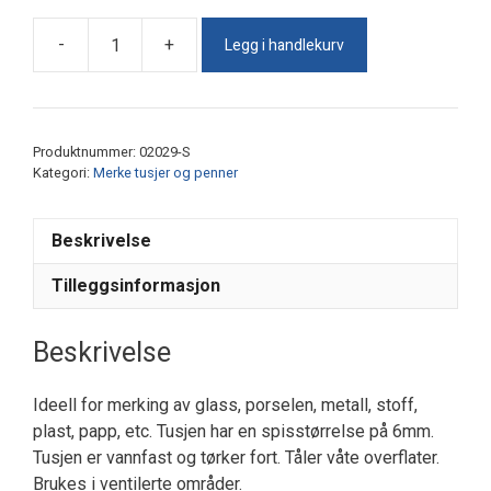
Legg i handlekurv
-
+
Signal
Mega
Sort
antall
Produktnummer:
02029-S
Kategori:
Merke tusjer og penner
Beskrivelse
Tilleggsinformasjon
Beskrivelse
Ideell for merking av glass, porselen, metall, stoff,
plast, papp, etc. Tusjen har en spisstørrelse på 6mm.
Tusjen er vannfast og tørker fort. Tåler våte overflater.
Brukes i ventilerte områder.