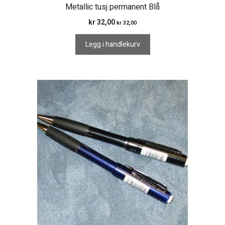
Metallic tusj permanent Blå
kr
32,00
kr
32,00
Legg i handlekurv
Dette
produktet
har
flere
varianter.
Alternativene
kan
velges
på
produktsiden