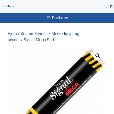
Hopp
Meny
til
innhold
Produkter
Hjem
/
Kontorrekvisita
/
Merke tusjer og
penner
/ Signal Mega Sort