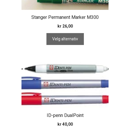
Stanger Permanent Marker M300
kr
26,00
Velg alternativ
Dette
produktet
har
flere
varianter.
Alternativene
kan
velges
ID-penn DualPoint
på
kr
40,00
produktsiden