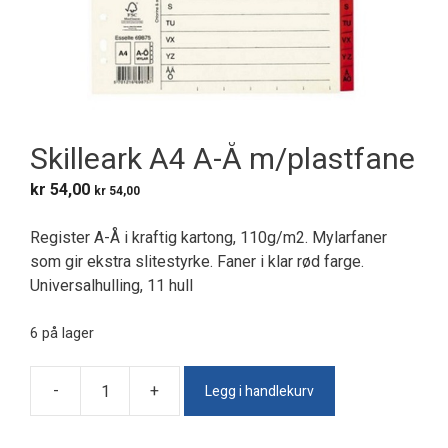
Skilleark A4 A-Å m/plastfane
kr
54,00
kr
54,00
Register A-Å i kraftig kartong, 110g/m2. Mylarfaner
som gir ekstra slitestyrke. Faner i klar rød farge.
Universalhulling, 11 hull
6 på lager
Legg i handlekurv
-
+
Skilleark
A4