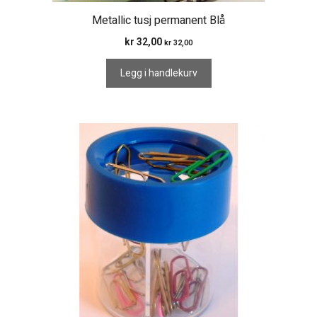
Metallic tusj permanent Blå
kr
32,00
kr
32,00
Legg i handlekurv