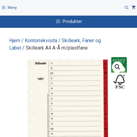
Hopp
Meny
til
innhold
Produkter
Hjem
/
Kontorrekvisita
/
Skilleark, Faner og
Label
/ Skilleark A4 A-Å m/plastfane