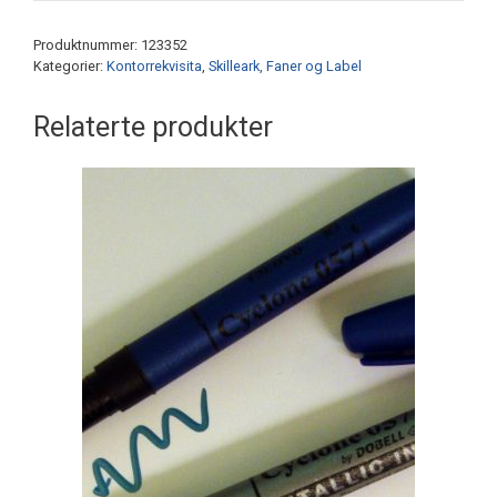
A-
Å
Produktnummer:
123352
m/plastfane
Kategorier:
Kontorrekvisita
,
Skilleark, Faner og Label
antall
Relaterte produkter