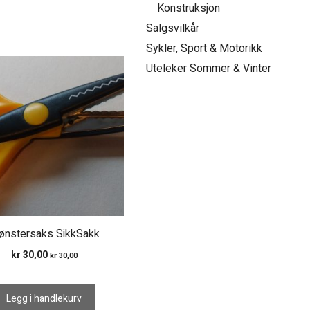
Konstruksjon
Salgsvilkår
Sykler, Sport & Motorikk
Uteleker Sommer & Vinter
nstersaks SikkSakk
kr
30,00
kr
30,00
Legg i handlekurv