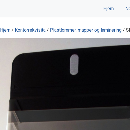
Hopp
Hjem
Ne
til
innhold
Hjem
/
Kontorrekvisita
/
Plastlommer, mapper og laminering
/ S