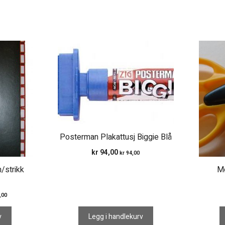
Posterman Plakattusj Biggie Blå
kr
94,00
kr
94,00
/strikk
Mø
,00
v
Legg i handlekurv