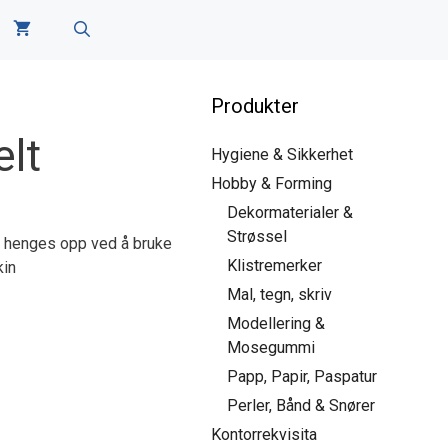
Produkter
lt
Hygiene & Sikkerhet
Hobby & Forming
Dekormaterialer &
Strøssel
n henges opp ved å bruke
Klistremerker
kin
Mal, tegn, skriv
Modellering &
Mosegummi
Papp, Papir, Paspatur
Perler, Bånd & Snører
Kontorrekvisita