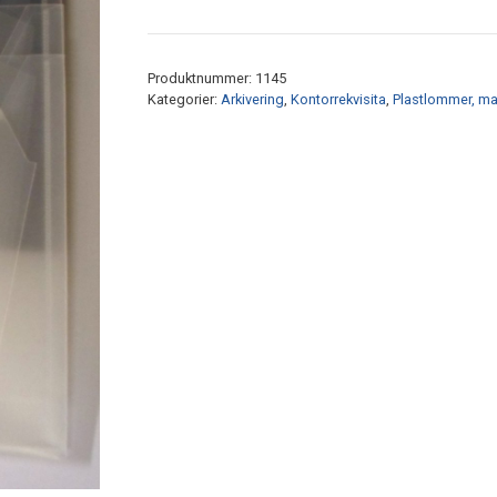
5-
delt
antall
Produktnummer:
1145
Kategorier:
Arkivering
,
Kontorrekvisita
,
Plastlommer, ma