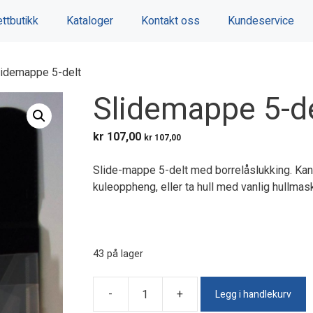
ttbutikk
Kataloger
Kontakt oss
Kundeservice
lidemappe 5-delt
Slidemappe 5-de
kr
107,00
kr
107,00
Slide-mappe 5-delt med borrelåslukking. Ka
kuleoppheng, eller ta hull med vanlig hullmas
43 på lager
Legg i handlekurv
-
+
Slidemappe