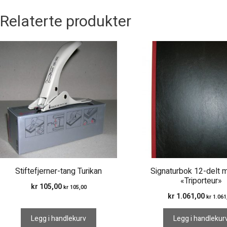
Relaterte produkter
Stiftefjerner-tang Turikan
Signaturbok 12-delt m
«Triporteur»
kr
105,00
kr
105,00
kr
1.061,00
kr
1.061
Legg i handlekurv
Legg i handlekur