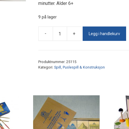
minutter. Alder 6+
9 på lager
Legg i handlekurv
-
+
Spill
Disc
Shooter
antall
Produktnummer:
25115
Kategori:
Spill, Puslespill & Konstruksjon