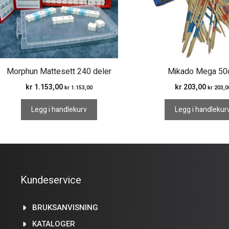
Morphun Mattesett 240 deler
Mikado Mega 5
kr
1.153,00
kr
203,00
kr
1.153,00
kr
203,0
Legg i handlekurv
Legg i handlekur
Kundeservice
BRUKSANVISNING
KATALOGER