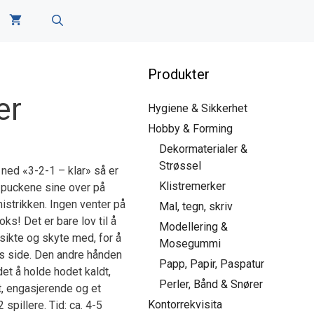
Produkter
er
Hygiene & Sikkerhet
Hobby & Forming
Dekormaterialer &
Strøssel
 ned «3-2-1 – klar» så er
Klistremerker
e-puckene sine over på
strikken. Ingen venter på
Mal, tegn, skriv
oks! Det er bare lov til å
Modellering &
 sikte og skyte med, for å
Mosegummi
ns side. Den andre hånden
Papp, Papir, Paspatur
det å holde hodet kaldt,
Perler, Bånd & Snører
t, engasjerende og et
Kontorrekvisita
 spillere. Tid: ca. 4-5