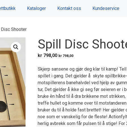
ttbutikk
Kataloger
Kontakt oss
Kundeservice
l Disc Shooter
Spill Disc Shoot
kr
798,00
kr
798,00
Skjerp sansene og gjør deg klar til kamp! Tell
spillet i gang. Det gjelder å skyte spillbrikk
motspillerens banehalvdel ved hjelp av gummi
tur, Det gjelder å ikke gi seg før seieren er i b
bruke èn hånd til å dra brikkene mot strikken,
treffe hullet og komme over til motstandere
bruker du til å holde fast brettet! Her gjelder 
noe som er vanskelig for de fleste! Actionfyl
herlig avbrekk som får pulsen til å stige! For 2