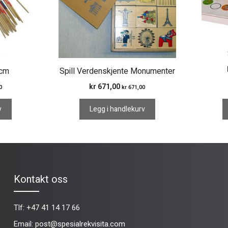
0cm
Spill Verdenskjente Monumenter
kr
671,00
0
kr
671,00
v
Legg i handlekurv
Kontakt oss
Tlf:
+47 41 14 17 66
Email:
post@spesialrekvisita.com