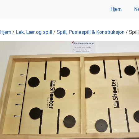
Hopp
Hjem
Ne
til
innhold
Hjem
/
Lek, Lær og spill
/
Spill, Puslespill & Konstruksjon
/ Spil