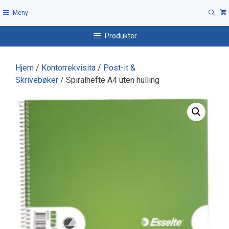
Hopp
Meny
til
innhold
Produkter
Hjem
/
Kontorrekvisita
/
Post-it &
Skrivebøker
/ Spiralhefte A4 uten hulling