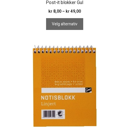
Post-it blokker Gul
Prisområde:
kr
8,00
–
kr
49,00
kr 8,00
til
Velg alternativ
kr 49,00
Dette
produktet
har
flere
varianter.
Alternativene
kan
velges
på
produktsiden