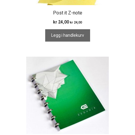
Post it Z-note
kr
24,00
kr
24,00
Legg i handlekurv