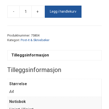
Legg i handlekurv
-
+
Spiralhefte
A4
uten
hulling
Produktnummer:
75804
antall
Kategori:
Post-it & Skrivebøker
Tilleggsinformasjon
Tilleggsinformasjon
Størrelse
A4
Notisbok