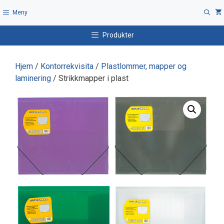
Hopp
Meny
til
innhold
Produkter
Hjem
/
Kontorrekvisita
/
Plastlommer, mapper og
laminering
/ Strikkmapper i plast