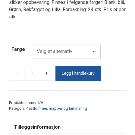
sikker oppbevaring. Finnes i følgende farger: Blank, blå,
Grønn, Røkfarget og Lilla. Forpakning: 24 stk. Pris er per
stk.
Farge
Legg i handlekurv
-
+
Strikkmapper
i
plast
antall
Produktnummer:
I/A
Kategori:
Plastlommer, mapper og laminering
Tilleggsinformasjon