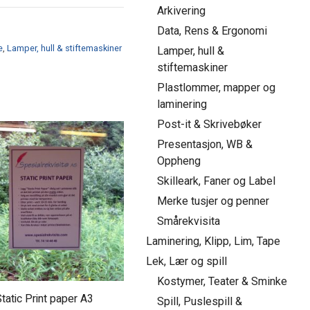
Arkivering
Data, Rens & Ergonomi
e
,
Lamper, hull & stiftemaskiner
Lamper, hull &
stiftemaskiner
Plastlommer, mapper og
laminering
Post-it & Skrivebøker
Presentasjon, WB &
Oppheng
Skilleark, Faner og Label
Merke tusjer og penner
Smårekvisita
Laminering, Klipp, Lim, Tape
Lek, Lær og spill
Kostymer, Teater & Sminke
tatic Print paper A3
Spill, Puslespill &