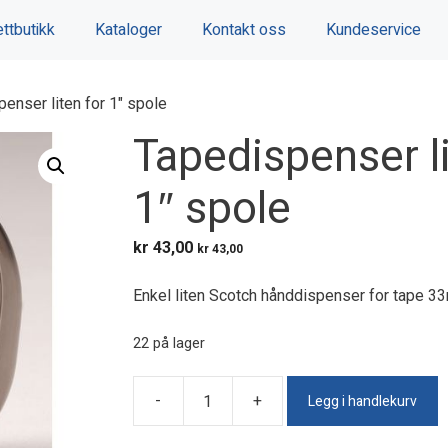
ttbutikk
Kataloger
Kontakt oss
Kundeservice
enser liten for 1″ spole
Tapedispenser li
1″ spole
kr
43,00
kr
43,00
Enkel liten Scotch hånddispenser for tape 3
22 på lager
Legg i handlekurv
-
+
Tapedispenser
liten