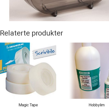
Relaterte produkter
Dette
produktet
har
flere
varianter.
Alternativene
kan
velges
på
produktsiden
Magic Tape
Hobbylim