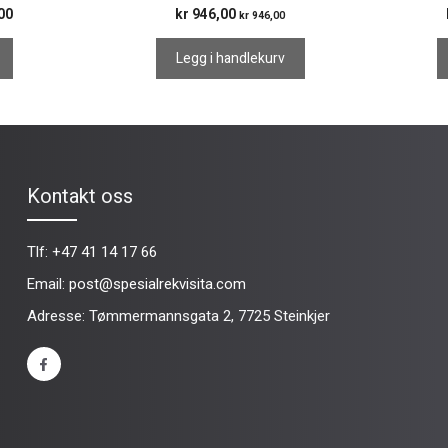
Prisområde:
00
kr
946,00
kr
946,00
kr 49,00
til
Legg i handlekurv
kr 203,00
Kontakt oss
Tlf:
+47 41 14 17 66
Email:
post@spesialrekvisita.com
Adresse: Tømmermannsgata 2, 7725 Steinkjer