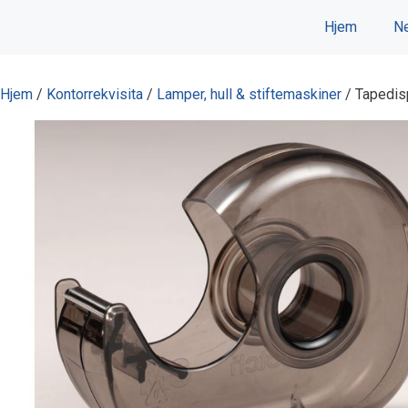
Hopp
Hjem
Ne
til
innhold
Hjem
/
Kontorrekvisita
/
Lamper, hull & stiftemaskiner
/ Tapedisp