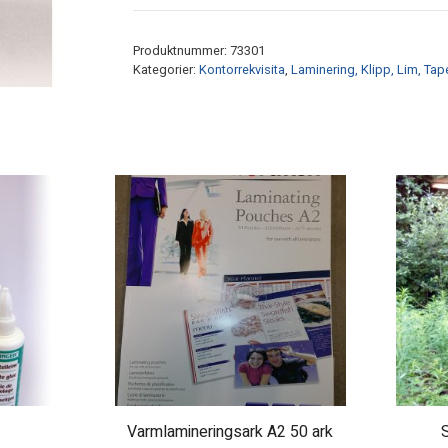
for
1"
Produktnummer:
73301
spole
Kategorier:
Kontorrekvisita
,
Laminering, Klipp, Lim, Tap
antall
Varmlamineringsark A2 50 ark
S