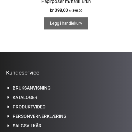
Papirposer m/hank Brun
kr
398,00
kr
398,00
Legg i handlekurv
Kundeservice
BRUKSANVISNING
KATALOGER
PRODUKTVIDEO
PERSONVERNERKLÆRING
SALGSVILKÅR