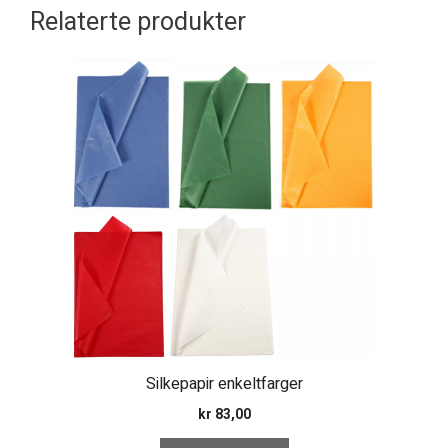
Relaterte produkter
Dette
produktet
har
flere
varianter.
Alternativene
kan
velges
på
produktsiden
Silkepapir enkeltfarger
kr
83,00