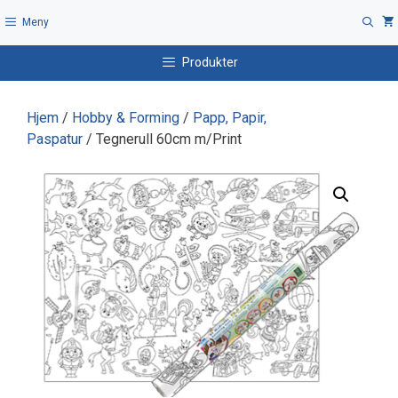
Hopp
Meny
til
innhold
Produkter
Hjem
/
Hobby & Forming
/
Papp, Papir,
Paspatur
/ Tegnerull 60cm m/Print