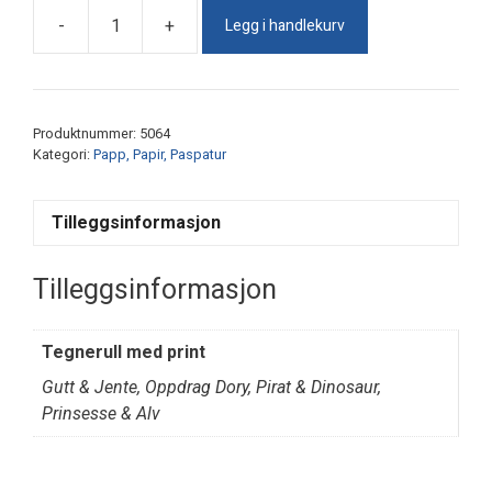
Legg i handlekurv
-
+
Tegnerull
60cm
m/Print
antall
Produktnummer:
5064
Kategori:
Papp, Papir, Paspatur
Tilleggsinformasjon
Tilleggsinformasjon
Tegnerull med print
Gutt & Jente, Oppdrag Dory, Pirat & Dinosaur,
Prinsesse & Alv