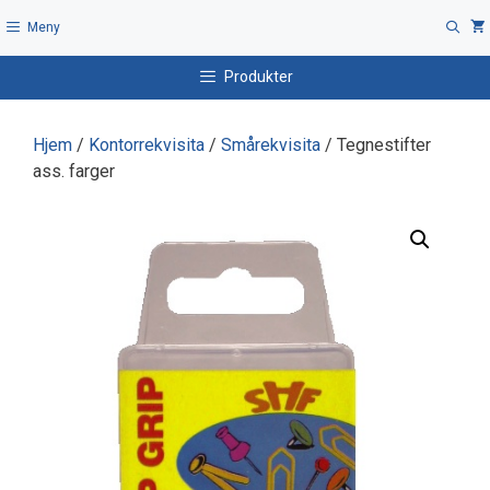
Hopp
Meny
til
innhold
Produkter
Hjem
/
Kontorrekvisita
/
Smårekvisita
/ Tegnestifter
ass. farger