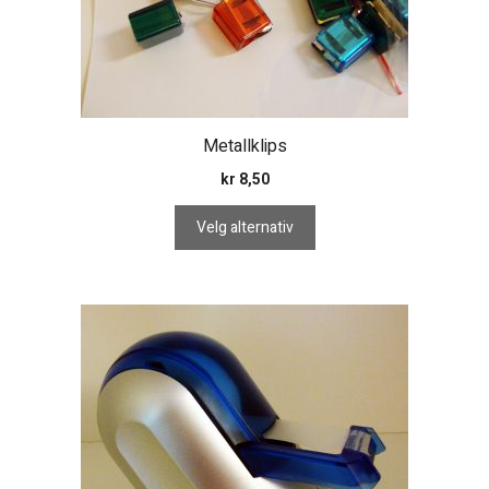
på
produktsiden
Metallklips
kr
8,50
Velg alternativ