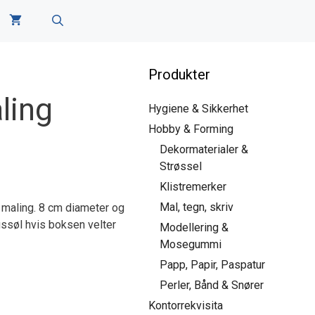
Produkter
ling
Hygiene & Sikkerhet
Hobby & Forming
Dekormaterialer &
Strøssel
Klistremerker
Mal, tegn, skriv
å maling. 8 cm diameter og
gssøl hvis boksen velter
Modellering &
Mosegummi
Papp, Papir, Paspatur
Perler, Bånd & Snører
Kontorrekvisita