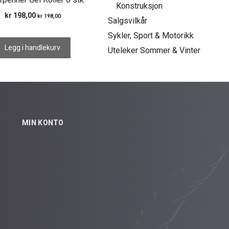
erpenner Gel Roller 6 stk
Konstruksjon
kr
198,00
kr
198,00
Salgsvilkår
Sykler, Sport & Motorikk
Legg i handlekurv
Uteleker Sommer & Vinter
MIN KONTO