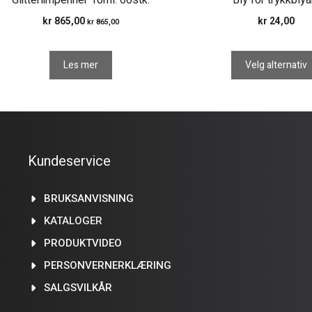
Glitterlimpenner 10ml. 60stk.
Bly for trykkblya
kr
865,00
kr
24,00
kr
865,00
Les mer
Velg alternativ
Kundeservice
BRUKSANVISNING
KATALOGER
PRODUKTVIDEO
PERSONVERNERKLÆRING
SALGSVILKÅR