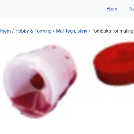
Hopp
Hjem
Ne
til
innhold
Hjem
/
Hobby & Forming
/
Mal, tegn, skriv
/ Tomboks for maling 