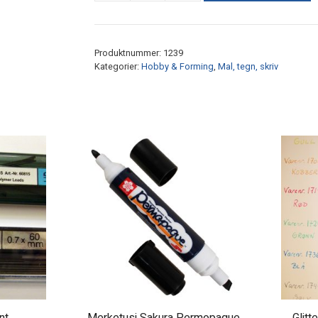
for
maling
"Anti-
Produktnummer:
1239
spill"
Kategorier:
Hobby & Forming
,
Mal, tegn, skriv
antall