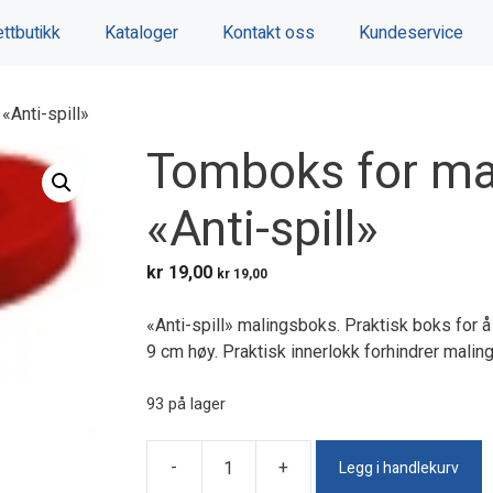
ttbutikk
Kataloger
Kontakt oss
Kundeservice
«Anti-spill»
Tomboks for ma
«Anti-spill»
kr
19,00
kr
19,00
«Anti-spill» malingsboks. Praktisk boks for 
9 cm høy. Praktisk innerlokk forhindrer malin
93 på lager
Legg i handlekurv
-
+
Tomboks