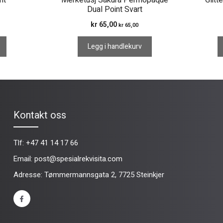
nt
Merketusj Sakura Permopaque
Glitt
Dual Point Svart
kr
65,00
kr
65,00
Legg i handlekurv
Kontakt oss
Tlf:
+47 41 14 17 66
Email:
post@spesialrekvisita.com
Adresse: Tømmermannsgata 2, 7725 Steinkjer