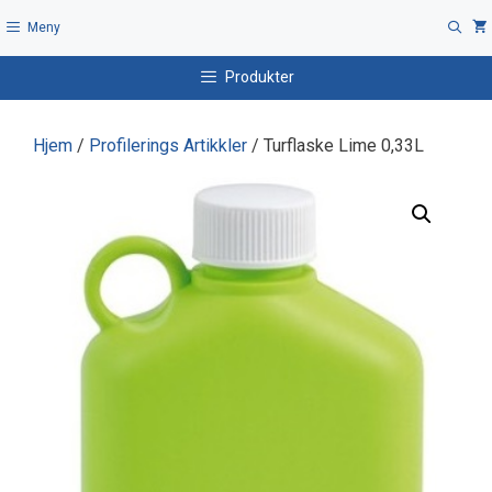
Hopp
Meny
til
innhold
Produkter
Hjem
/
Profilerings Artikkler
/ Turflaske Lime 0,33L