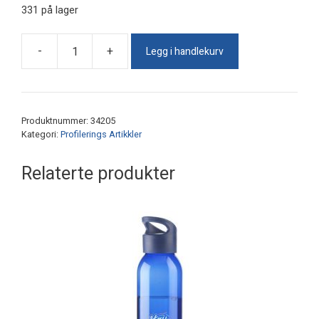
331 på lager
Legg i handlekurv
-
+
Turflaske
Lime
0,33L
antall
Produktnummer:
34205
Kategori:
Profilerings Artikkler
Relaterte produkter