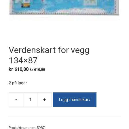
Verdenskart for vegg
134×87
kr
610,00
kr
610,00
2 på lager
Legg i handlekurv
-
+
Verdenskart
for
vegg
134x87
Produktnummer:
5987