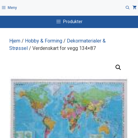
Hopp
Meny
til
innhold
Produkter
Hjem
/
Hobby & Forming
/
Dekormaterialer &
Strøssel
/ Verdenskart for vegg 134×87