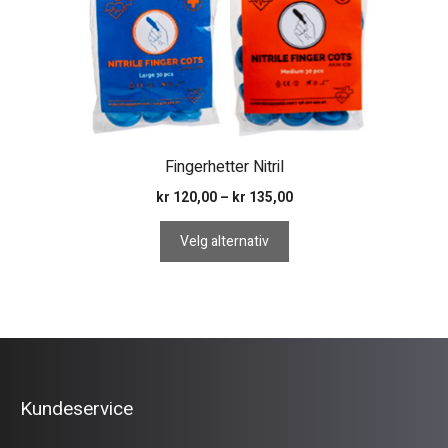
flere
varianter.
Alternativene
kan
velges
på
produktsiden
Fingerhetter Nitril
Prisområde:
kr
120,00
–
kr
135,00
kr 120,00
til
Velg alternativ
kr 135,00
Kundeservice