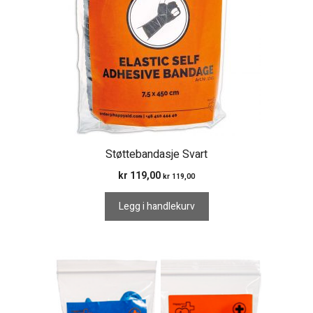
Støttebandasje Svart
kr
119,00
kr
119,00
Legg i handlekurv
Dette
produktet
har