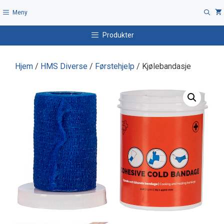
Hopp
Meny
til
innhold
Produkter
Hjem
/
HMS Diverse
/
Førstehjelp
/ Kjølebandasje