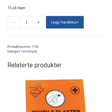
10 på lager
Legg i handlekurv
-
+
Kjølebandasje
antall
Produktnummer:
1752
Kategori:
Førstehjelp
Relaterte produkter