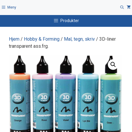
Hopp
Meny
til
innhold
Produkter
Hjem
/
Hobby & Forming
/
Mal, tegn, skriv
/ 3D-liner
transparent ass.frg.