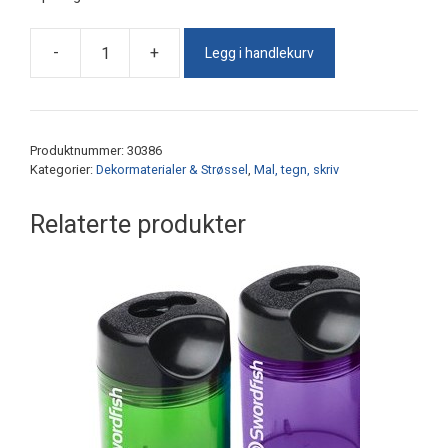
Legg i handlekurv
-
+
3D-
liner
transparent
ass.frg.
Produktnummer:
30386
antall
Kategorier:
Dekormaterialer & Strøssel
,
Mal, tegn, skriv
Relaterte produkter