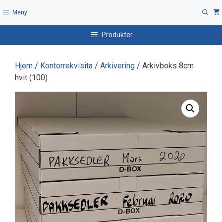
Hopp
Meny
til
innhold
Produkter
Hjem
/
Kontorrekvisita
/
Arkivering
/ Arkivboks 8cm
hvit (100)