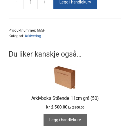
Legg i handlekurv
-
+
Arkivboks
8cm
hvit
(100)
Produktnummer:
665F
antall
Kategori:
Arkivering
Du liker kanskje også…
Arkivboks Stående 11cm grå (50)
kr
2.500,00
kr
2.500,00
Legg i handlekurv