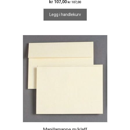
kr
107,00
kr
107,00
Legg i handlekurv
Manillamappe m/klaff