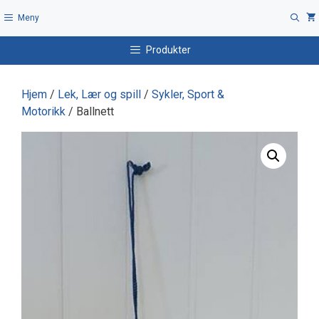
Hopp
Meny
til
innhold
Produkter
Hjem
/
Lek, Lær og spill
/
Sykler, Sport &
Motorikk
/ Ballnett