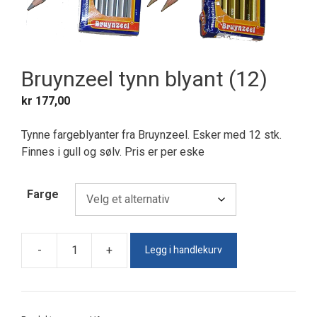
Bruynzeel tynn blyant (12)
kr
177,00
Tynne fargeblyanter fra Bruynzeel. Esker med 12 stk.
Finnes i gull og sølv. Pris er per eske
Farge
Legg i handlekurv
-
+
Bruynzeel
tynn
blyant
(12)