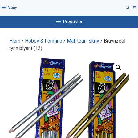
Hopp
Meny
til
innhold
Produkter
Hjem
/
Hobby & Forming
/
Mal, tegn, skriv
/ Bruynzeel
tynn blyant (12)