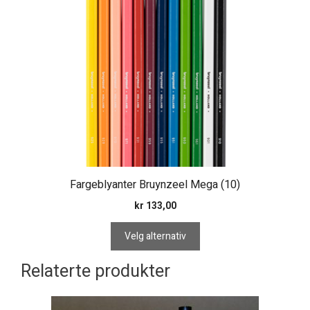
har
flere
varianter.
Alternativene
kan
velges
på
produktsiden
Fargeblyanter Bruynzeel Mega (10)
kr
133,00
Velg alternativ
Relaterte produkter