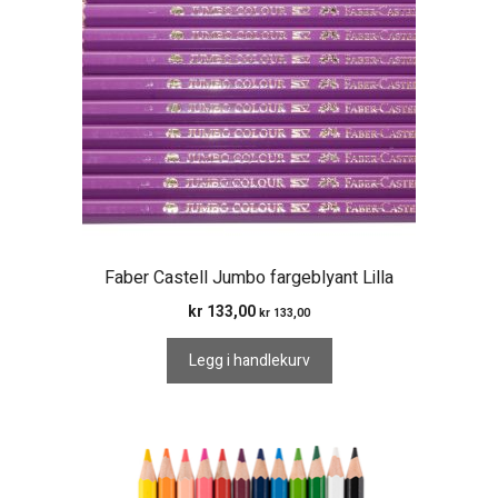
Faber Castell Jumbo fargeblyant Lilla
kr
133,00
kr
133,00
Legg i handlekurv
Dette
produktet