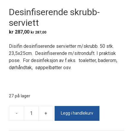
Desinfiserende skrubb-
serviett
kr
287,00
kr
287,00
Disifin desinfiserende servietter m/skrubb. 50 stk.
23,5x25cm. Desinfiserende m/sitronduft. I praktisk
pose. For desinfeksjon av f.eks. toaletter, baderom,
dørhåndtak, søppelbøtter osv.
27 på lager
Legg i handlekurv
-
+
Desinfiserende
skrubb-
serviett