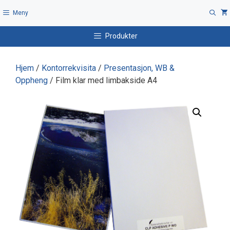
Hopp
Meny
til
innhold
Produkter
Hjem
/
Kontorrekvisita
/
Presentasjon, WB &
Oppheng
/ Film klar med limbakside A4