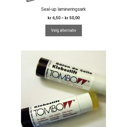
Seal-up lamineringsark
Prisområde:
kr
6,50
–
kr
50,00
kr 6,50
til
Velg alternativ
kr 50,00