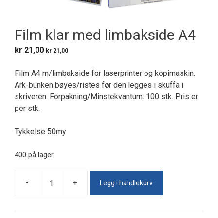
Film klar med limbakside A4
kr
21,00
kr
21,00
Film A4 m/limbakside for laserprinter og kopimaskin.
Ark-bunken bøyes/ristes før den legges i skuffa i
skriveren. Forpakning/Minstekvantum: 100 stk. Pris er
per stk.
Tykkelse 50my
400 på lager
Legg i handlekurv
-
+
Film
klar
med