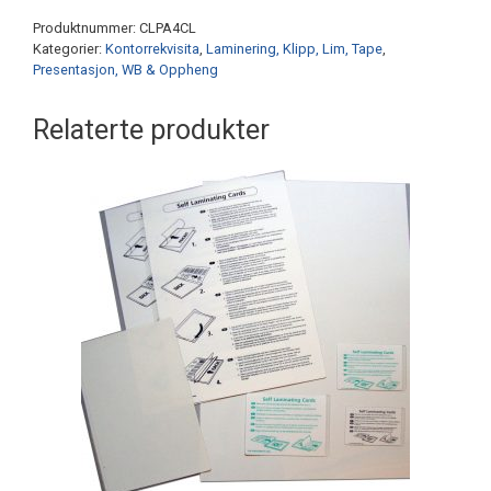
limbakside
Produktnummer:
CLPA4CL
A4
Kategorier:
Kontorrekvisita
,
Laminering, Klipp, Lim, Tape
,
antall
Presentasjon, WB & Oppheng
Relaterte produkter
Dette
produktet
har
flere
varianter.
Alternativene
kan
velges
på
produktsiden