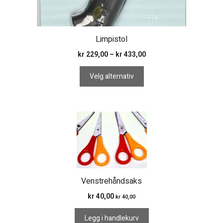
Limpistol
Prisområde:
kr
229,00
–
kr
433,00
kr 229,00
til
Velg alternativ
kr 433,00
Venstrehåndsaks
kr
40,00
kr
40,00
Legg i handlekurv