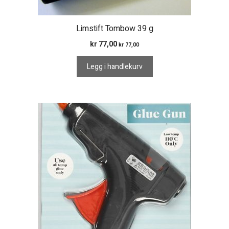
Limstift Tombow 39 g
kr
77,00
kr
77,00
Legg i handlekurv
Dette
produktet
har
flere
varianter.
Alternativene
kan
velges
på
produktsiden