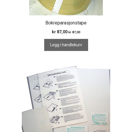
Bokreparasjonstape
kr
87,00
kr
87,00
Legg i handlekurv
Dette
produktet
har
flere
varianter.
Alternativene
kan
velges
på