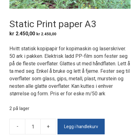
Static Print paper A3
kr
2.450,00
kr
2.450,00
Hvitt statisk kopipapir for kopimaskin og laserskriver.
50 ark i pakken. Elektrisk ladd PP-film som fester seg
på de fleste overflater. Glattes ut med håndflaten. Lett å
ta med seg. Enkel å bruke og lett å fjerne. Fester seg til
overflater som glass, gips, metall, plast, murstein og
nesten alle glatte overflater. Kan kuttes i enhver
størrelse og form. Pris er for eske m/50 ark
2 på lager
Legg i handlekurv
-
+
Static
Print