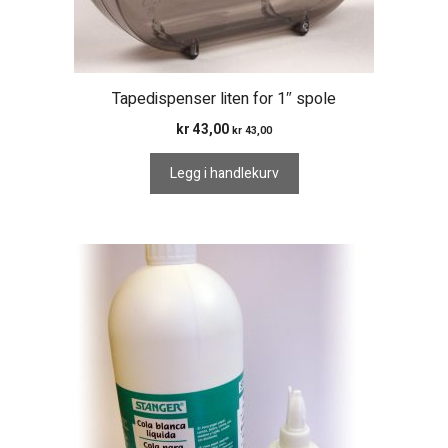
Tapedispenser liten for 1″ spole
kr
43,00
kr
43,00
Legg i handlekurv
Dette
produktet
har
flere
varianter.
Alternativene
kan
velges
på