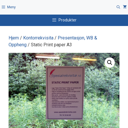
Hopp
Meny
til
innhold
Produkter
Hjem
/
Kontorrekvisita
/
Presentasjon, WB &
Oppheng
/ Static Print paper A3