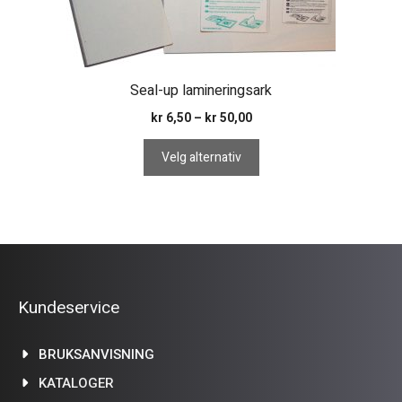
produktsiden
Seal-up lamineringsark
Prisområde:
kr
6,50
–
kr
50,00
kr 6,50
til
Velg alternativ
kr 50,00
Kundeservice
BRUKSANVISNING
KATALOGER