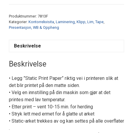
paper
A3
Produktnummer:
7813F
antall
Kategorier:
Kontorrekvisita
,
Laminering, Klipp, Lim, Tape
,
Presentasjon, WB & Oppheng
Beskrivelse
Beskrivelse
• Legg ”Static Print Paper” riktig vei i printeren slik at
det blir printet på den matte siden.
• Velg en innstilling på din maskin som gjør at det
printes med lav temperatur.
• Etter print – vent 10-15 min. for herding
• Stryk lett med ermet for å glatte ut arket
• Static-arket trekkes av og kan settes på alle overflater
.