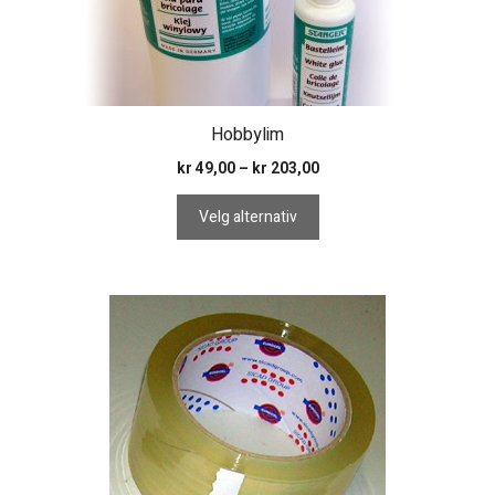
produktsiden
Hobbylim
Prisområde:
kr
49,00
–
kr
203,00
kr 49,00
til
Velg alternativ
kr 203,00