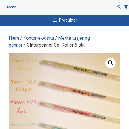
Hopp
Meny
til
innhold
Produkter
Hjem
/
Kontorrekvisita
/
Merke tusjer og
penner
/ Glitterpenner Gel Roller 6 stk