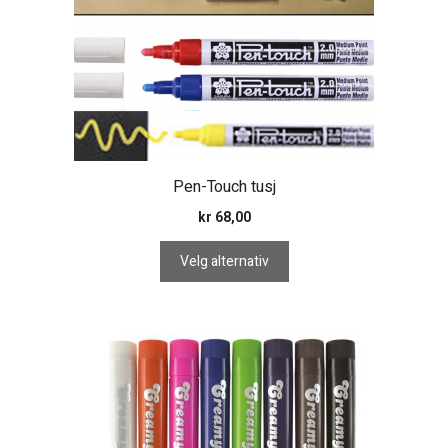
kan
velges
på
produktsiden
Pen-Touch tusj
kr
68,00
Velg alternativ