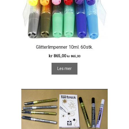
Glitterlimpenner 10ml. 60stk.
kr
865,00
kr
865,00
Les mer
Dette
produktet
har
flere
varianter.
Alternativene