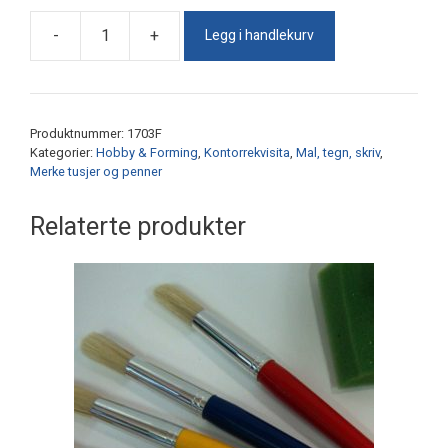
Legg i handlekurv
-
+
Glitterpenner
Gel
Roller
6
Produktnummer:
1703F
stk
Kategorier:
Hobby & Forming
,
Kontorrekvisita
,
Mal, tegn, skriv
,
antall
Merke tusjer og penner
Relaterte produkter