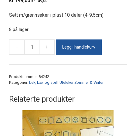
kr
149,00
kr
149,00
Sett m/grønnsaker i plast 10 deler (4-9,5cm)
8 på lager
Legg i handlekurv
-
+
Grønnsaker
i
plast
antall
Produktnummer:
84242
Kategorier:
Lek, Lær og spill
,
Uteleker Sommer & Vinter
Relaterte produkter