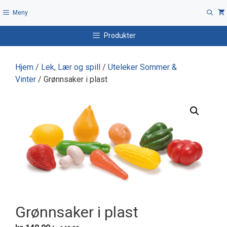
Hopp
Meny
til
innhold
Produkter
Hjem
/
Lek, Lær og spill
/
Uteleker Sommer &
Vinter
/ Grønnsaker i plast
Grønnsaker i plast