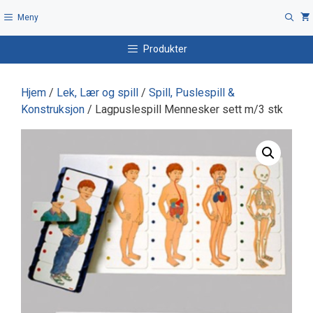
Hopp
Meny
til
innhold
Produkter
Hjem
/
Lek, Lær og spill
/
Spill, Puslespill &
Konstruksjon
/ Lagpuslespill Mennesker sett m/3 stk