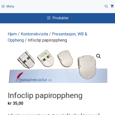
Hopp
Meny
til
innhold
Produkter
Hjem
/
Kontorrekvisita
/
Presentasjon, WB &
Oppheng
/ Infoclip papiroppheng
Infoclip papiroppheng
kr
35,00