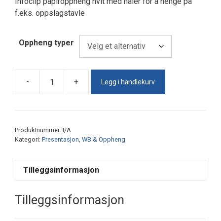
Infoclip papiroppheng hvit med nåler for å henge på
f.eks. oppslagstavle
Oppheng typer
Legg i handlekurv
-
+
Infoclip
papiroppheng
antall
Produktnummer:
I/A
Kategori:
Presentasjon, WB & Oppheng
Tilleggsinformasjon
Tilleggsinformasjon