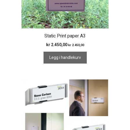
Static Print paper A3
kr
2.450,00
kr
2.450,00
Legg i handlekurv
Dette
produktet
har
flere
varianter.
Alternativene
kan
velges