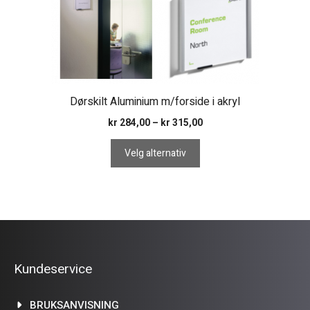
på
produktsiden
Dørskilt Aluminium m/forside i akryl
Prisområde:
kr
284,00
–
kr
315,00
kr 284,00
til
Velg alternativ
kr 315,00
Kundeservice
BRUKSANVISNING