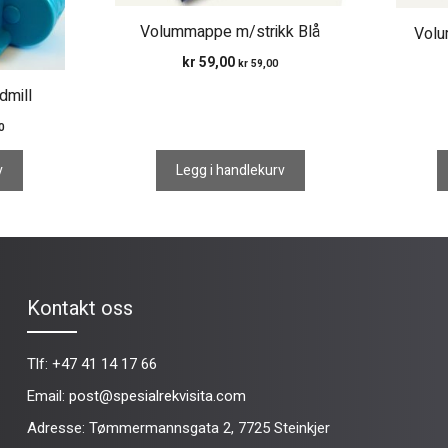
Volummappe m/strikk Blå
Volu
kr
59,00
kr
59,00
dmill
0
v
Legg i handlekurv
Kontakt oss
Tlf:
+47 41 14 17 66
Email:
post@spesialrekvisita.com
Adresse: Tømmermannsgata 2, 7725 Steinkjer