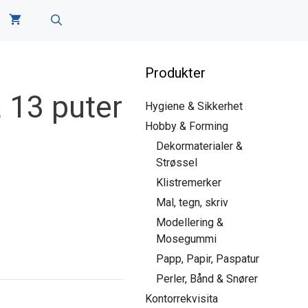
Produkter
à 13 puter
Hygiene & Sikkerhet
Hobby & Forming
Dekormaterialer &
Strøssel
Klistremerker
Mal, tegn, skriv
Modellering &
Mosegummi
Papp, Papir, Paspatur
Perler, Bånd & Snører
Kontorrekvisita