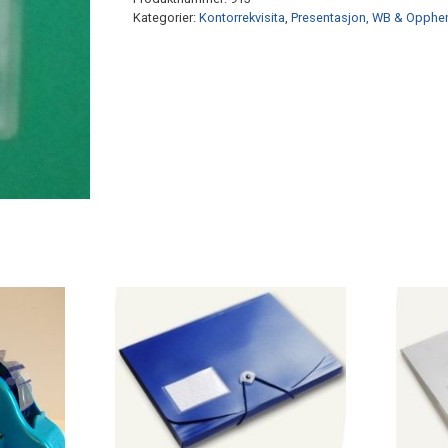
13
Kategorier:
Kontorrekvisita
,
Presentasjon, WB & Opphe
puter
antall