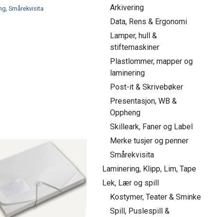
Arkivering
ng
,
Smårekvisita
Data, Rens & Ergonomi
Lamper, hull &
stiftemaskiner
Plastlommer, mapper og
laminering
Post-it & Skrivebøker
Presentasjon, WB &
Oppheng
Skilleark, Faner og Label
Merke tusjer og penner
Smårekvisita
Laminering, Klipp, Lim, Tape
Lek, Lær og spill
Kostymer, Teater & Sminke
Spill, Puslespill &