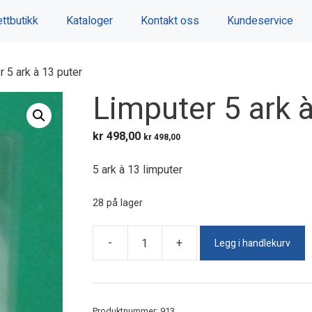
ttbutikk
Kataloger
Kontakt oss
Kundeservice
 5 ark à 13 puter
Limputer 5 ark 
kr
498,00
kr
498,00
5 ark à 13 limputer
28 på lager
Legg i handlekurv
-
+
Limputer
5
ark
à
Produktnummer:
913