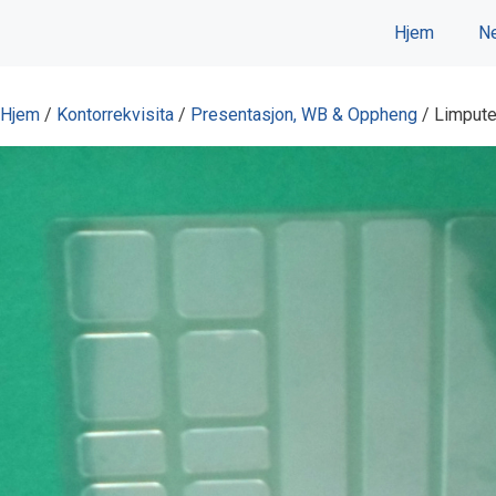
Hopp
Hjem
Ne
til
innhold
Hjem
/
Kontorrekvisita
/
Presentasjon, WB & Oppheng
/ Limputer