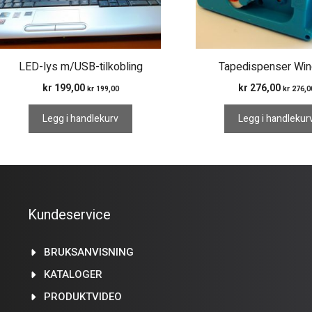
LED-lys m/USB-tilkobling
Tapedispenser Win
kr
199,00
kr
276,00
kr
199,00
kr
276,0
Legg i handlekurv
Legg i handlekur
Kundeservice
BRUKSANVISNING
KATALOGER
PRODUKTVIDEO