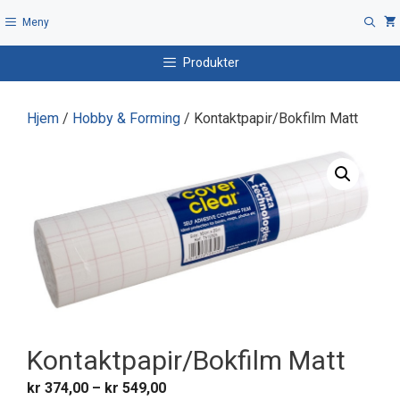
Hopp
Meny
til
innhold
Produkter
Hjem
/
Hobby & Forming
/ Kontaktpapir/Bokfilm Matt
Kontaktpapir/Bokfilm Matt
Prisområde:
kr
374,00
–
kr
549,00