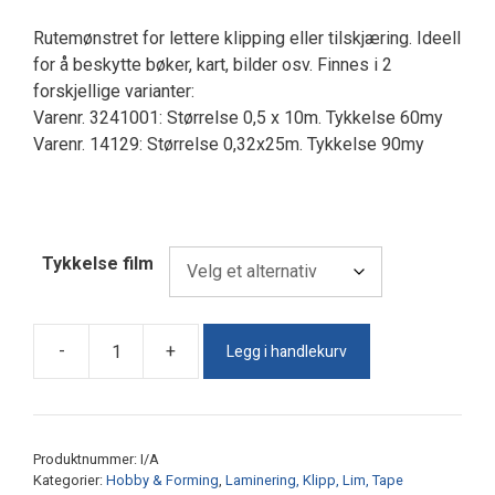
kr 374,00
til
Rutemønstret for lettere klipping eller tilskjæring. Ideell
kr 549,00
for å beskytte bøker, kart, bilder osv. Finnes i 2
forskjellige varianter:
Varenr. 3241001: Størrelse 0,5 x 10m. Tykkelse 60my
Varenr. 14129: Størrelse 0,32x25m. Tykkelse 90my
Tykkelse film
Legg i handlekurv
-
+
Kontaktpapir/Bokfilm
Matt
antall
Produktnummer:
I/A
Kategorier:
Hobby & Forming
,
Laminering, Klipp, Lim, Tape